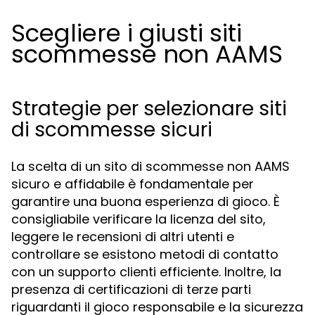
Scegliere i giusti siti
scommesse non AAMS
Strategie per selezionare siti
di scommesse sicuri
La scelta di un sito di scommesse non AAMS
sicuro e affidabile è fondamentale per
garantire una buona esperienza di gioco. È
consigliabile verificare la licenza del sito,
leggere le recensioni di altri utenti e
controllare se esistono metodi di contatto
con un supporto clienti efficiente. Inoltre, la
presenza di certificazioni di terze parti
riguardanti il gioco responsabile e la sicurezza