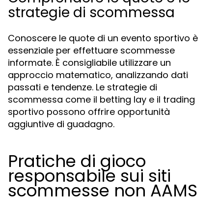
strategie di scommessa
Conoscere le quote di un evento sportivo è
essenziale per effettuare scommesse
informate. È consigliabile utilizzare un
approccio matematico, analizzando dati
passati e tendenze. Le strategie di
scommessa come il betting lay e il trading
sportivo possono offrire opportunità
aggiuntive di guadagno.
Pratiche di gioco
responsabile sui siti
scommesse non AAMS