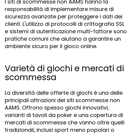
I siti di scommesse non AAMS hanno la
responsabilità di implementare misure di
sicurezza avanzate per proteggere i dati dei
clienti. L'utilizzo di protocolli di crittografia SSL
e sistemi di autenticazione multi-fattore sono
pratiche comuni che aiutano a garantire un
ambiente sicuro per il gioco online.
Varietà di giochi e mercati di
scommessa
La diversità delle offerte di giochi è una delle
principali attrazioni dei siti scommesse non
AAMS. Offrono spesso giochi innovativi,
varianti di tavoli da poker e una copertura di
mercati di scommesse che vanno oltre quelli
tradizionali, inclusi sport meno popolari o