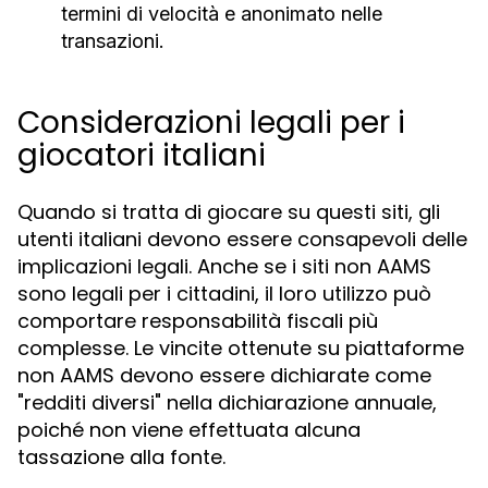
termini di velocità e anonimato nelle
transazioni.
Considerazioni legali per i
giocatori italiani
Quando si tratta di giocare su questi siti, gli
utenti italiani devono essere consapevoli delle
implicazioni legali. Anche se i siti non AAMS
sono legali per i cittadini, il loro utilizzo può
comportare responsabilità fiscali più
complesse. Le vincite ottenute su piattaforme
non AAMS devono essere dichiarate come
"redditi diversi" nella dichiarazione annuale,
poiché non viene effettuata alcuna
tassazione alla fonte.