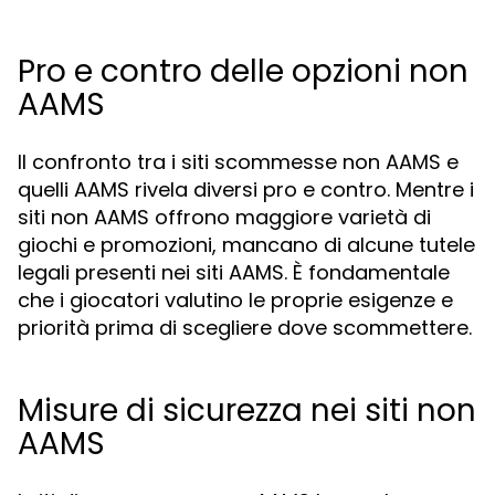
Pro e contro delle opzioni non
AAMS
Il confronto tra i siti scommesse non AAMS e
quelli AAMS rivela diversi pro e contro. Mentre i
siti non AAMS offrono maggiore varietà di
giochi e promozioni, mancano di alcune tutele
legali presenti nei siti AAMS. È fondamentale
che i giocatori valutino le proprie esigenze e
priorità prima di scegliere dove scommettere.
Misure di sicurezza nei siti non
AAMS