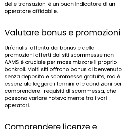
delle transazioni è un buon indicatore di un
operatore affidabile.
Valutare bonus e promozioni
Un'analisi attenta dei bonus e delle
promozioni offerti dai siti scommesse non
AAMS è cruciale per massimizzare il proprio
bankroll. Molti siti offrono bonus di benvenuto
senza deposito e scommesse gratuite, ma è
essenziale leggere i termini e le condizioni per
comprendere i requisiti di scommessa, che
possono variare notevolmente tra i vari
operatori.
Comprendere licenze e