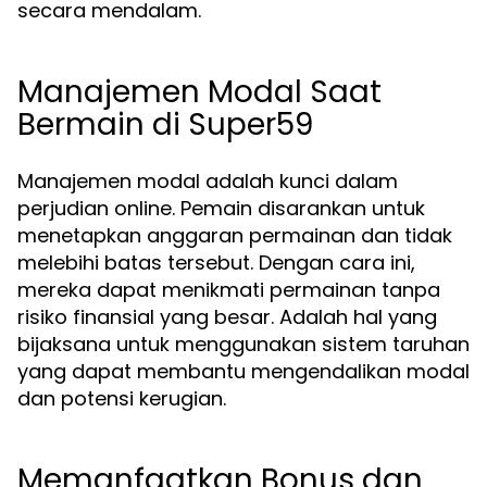
secara mendalam.
Manajemen Modal Saat
Bermain di Super59
Manajemen modal adalah kunci dalam
perjudian online. Pemain disarankan untuk
menetapkan anggaran permainan dan tidak
melebihi batas tersebut. Dengan cara ini,
mereka dapat menikmati permainan tanpa
risiko finansial yang besar. Adalah hal yang
bijaksana untuk menggunakan sistem taruhan
yang dapat membantu mengendalikan modal
dan potensi kerugian.
Memanfaatkan Bonus dan