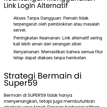
Link Login Alternatif
Akses Tanpa Gangguan:
Pemain tidak
terpengaruh oleh pemblokiran atau masalah
server.
Peningkatan Keamanan:
Link alternatif sering
kali lebih aman dari serangan siber.
Kenyamanan:
Memastikan bahwa semua fitur
tetap dapat diakses tanpa hambatan.
Strategi Bermain di
Super59
Bermain di SUPER59 tidak hanya
menyenangkan, tetapi juga membutuhkan