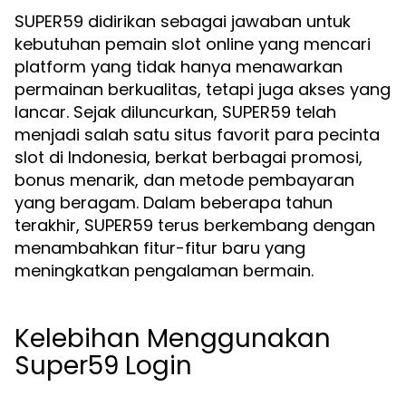
SUPER59 didirikan sebagai jawaban untuk
kebutuhan pemain slot online yang mencari
platform yang tidak hanya menawarkan
permainan berkualitas, tetapi juga akses yang
lancar. Sejak diluncurkan, SUPER59 telah
menjadi salah satu situs favorit para pecinta
slot di Indonesia, berkat berbagai promosi,
bonus menarik, dan metode pembayaran
yang beragam. Dalam beberapa tahun
terakhir, SUPER59 terus berkembang dengan
menambahkan fitur-fitur baru yang
meningkatkan pengalaman bermain.
Kelebihan Menggunakan
Super59 Login